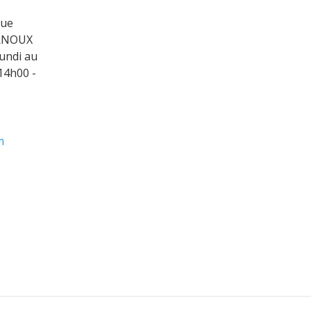
nue
ARNOUX
undi au
14h00 -
m