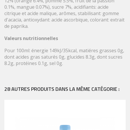
12% (orange 6.4%, pomme 5.5%, fruit de la passion
0.1%, mangue 0.07%), sucre 7%, acidifiants: acide
citrique et acide malique, arômes, stabilisant: gomme
d'acacia, antioxydant: acide ascorbique, colorant: extrait
de paprika.
Valeurs nutritionnelles
Pour 100ml: énergie 149kJ/35kcal, matiéres grasses 0g,
dont acides gras saturés 0g, glucides 8.3g, dont sucres
8.2g, protéines 0.1g, sel 0g.
28 AUTRES PRODUITS DANS LA MÊME CATÉGORIE :